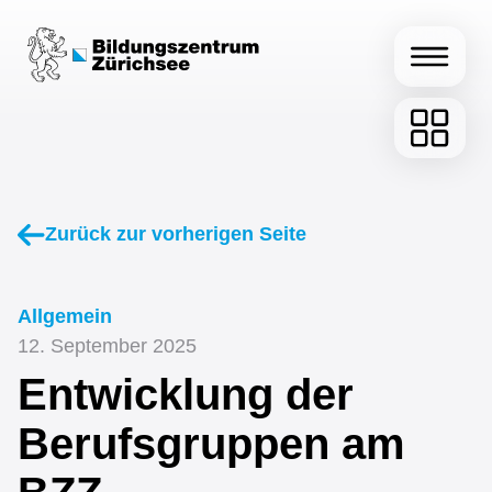
Informatik
Zurück zur vorherigen Seite
Kaufmännische
Allgemein
Ausbildung
12. September 2025
Fachperson Betreuung
Entwicklung der
Kinder
Berufsgruppen am
Me­dia­ma­tik