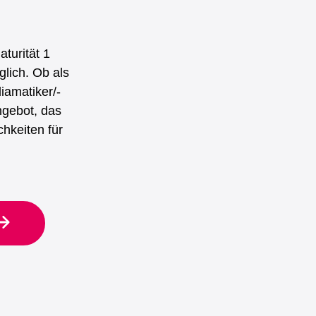
turität 1
lich. Ob als
iamatiker/-
ngebot, das
chkeiten für