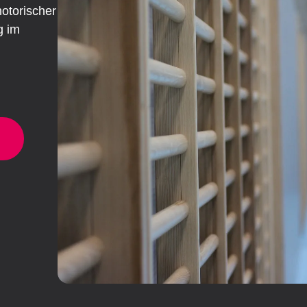
otorischer
g im