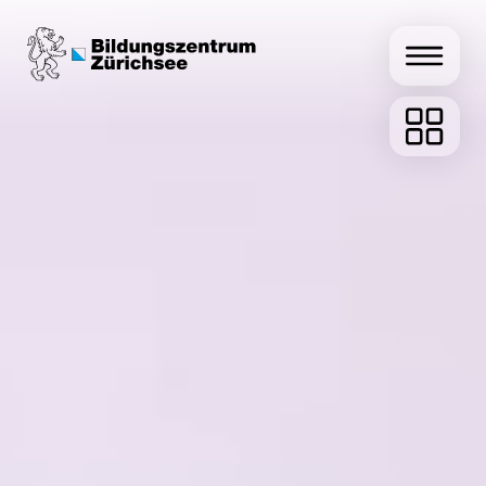
Informatik
Kaufmännische
Ausbildung
Fachperson Betreuung
Kinder
Me­dia­ma­tik