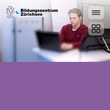
Informatik
Kaufmännische
Ausbildung
Fachperson Betreuung
Kinder
Me­dia­ma­tik