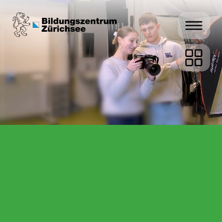
Informatik
Kaufmännische
Ausbildung
Fachperson Betreuung
Kinder
Me­dia­ma­tik