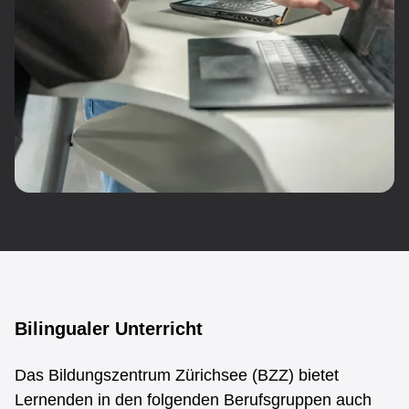
End Marker for: ABU
Bilingualer Unterricht
Bilingualer Unterricht
Das Bildungszentrum Zürichsee (BZZ) bietet
Lernenden in den folgenden Berufsgruppen auch