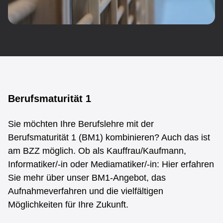
End Marker for: Sportunterricht
Be­rufs­ma­tu­ri­tät
Be­rufs­ma­tu­ri­tät 1
Sie möchten Ihre Berufslehre mit der
Berufsmaturität 1 (BM1) kombinieren? Auch das ist
am BZZ möglich. Ob als Kauffrau/Kaufmann,
Informatiker/-in oder Mediamatiker/-in: Hier erfahren
Sie mehr über unser BM1-Angebot, das
Aufnahmeverfahren und die vielfältigen
Möglichkeiten für Ihre Zukunft.