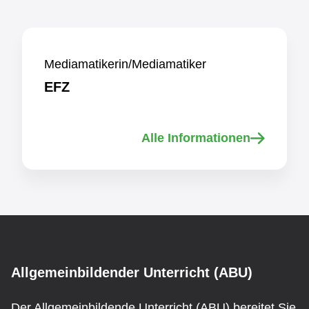
Mediamatikerin/Mediamatiker
EFZ
Alle Informationen
End Marker for: Übersicht
ABU
Allgemeinbildender Unterricht (ABU)
Der Allgemeinbildende Unterricht (ABU) bereitet Sie